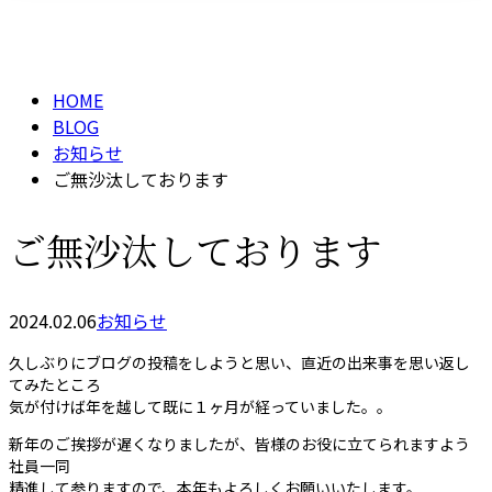
BLOG
メールフォーム
HOME
BLOG
お知らせ
ご無沙汰しております
ご無沙汰しております
2024.02.06
お知らせ
久しぶりにブログの投稿をしようと思い、直近の出来事を思い返し
てみたところ
気が付けば年を越して既に１ヶ月が経っていました。。
新年のご挨拶が遅くなりましたが、皆様のお役に立てられますよう
社員一同
精進して参りますので、本年もよろしくお願いいたします。