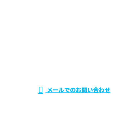
お問い合わせ
お電話でのお問い合わせ
0467-84-7485
神奈川県などで換
気扇工事・厨房ダ
受付／8：00～18：00
メールでのお問い合わせ
クト工事のご依頼は株式会社大木空調まで！
ホーム